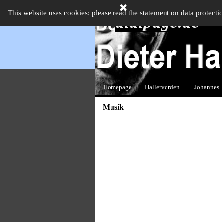
Direkt zum Seiteninhalt
This website uses cookies: please read the statement on data protecti
didipage.de
Homepage
Hallervorden
Johannes
▼
Musik