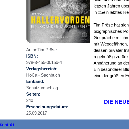
letzten Jahren
ü
be
in
»
Sein letztes R
Tim Pr
ö
se hat sic
biographisches Por
Gespr
ä
che mit ihm
mit Weggef
ä
hrten,
Autor:Tim Pr
ö
se
dessen privater Ins
ISBN:
regelm
äß
ig zur
ü
ck
978-3-455-00159-4
Ann
ä
herung an de
Verlagsbereich:
Ein besonderer Bli
HoCa - Sachbuch
eine der gr
öß
ten F
Einband:
Schutzumschlag
Seiten:
240
DIE NEUE
Erscheinungsdatum:
25.09.2017