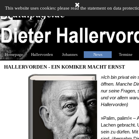
Direkt zum Seiteninhalt
This website uses cookies: please read the statement on data protecti
didipage.de
Men
Homepage
Hallervorden
Johannes
▼
News
▼
Termine
▼
HALLERVORDEN - EIN KOMIKER MACHT ERNST
»
Ich bin privat ei
ö
ffnen. Manche Di
nur seine Fragen, 
und vor allem warum
Hallervorden)
»
Palim, palim!
« –
Lachen gebracht. 
sein zu d
ü
rfen. Mi
sind,
ü
bernahm Die