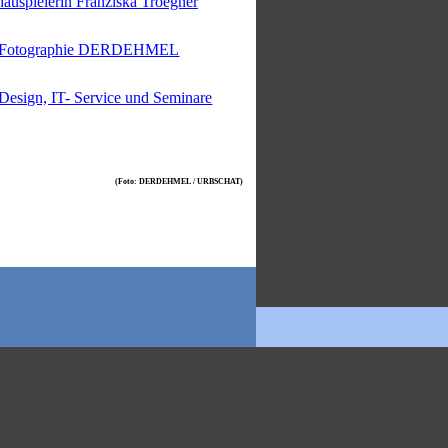
auspielerin Franziska Troegner
Fotographie DERDEHMEL
esign, IT- Service und Seminare
(Foto: DERDEHMEL / URBSCHAT)