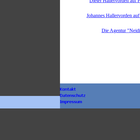
Dieter Hallervorden auf
Johannes Hallervorden au
Die Agentur "Neid
Zurück zum Seiteninhalt