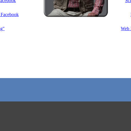
 Facebook
Sch
f Facebook
ig"
Web D