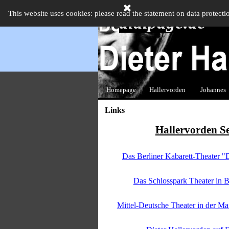
Direkt zum Seiteninhalt
This website uses cookies: please read the statement on data protecti
didipage.de
Homepage
Hallervorden
Johannes
▼
Links
Hallervorden Se
Das Berliner Kabarett-Theater 
Das Schlosspark Theater in Be
Mittel-Deutsche Theater in der Ma