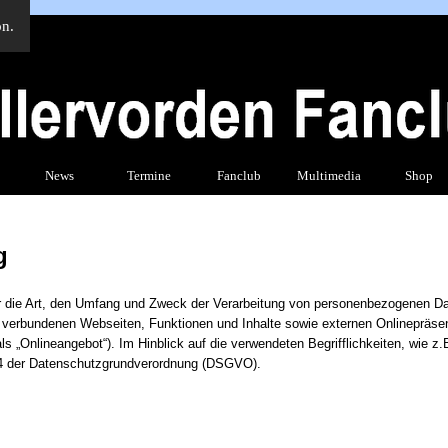
on.
Menü überspringen
News
▼
Termine
▼
Fanclub
▼
Multimedia
Shop
▼
g
r die Art, den Umfang und Zweck der Verarbeitung von personenbezogenen Dat
verbundenen Webseiten, Funktionen und Inhalte sowie externen Onlinepräsen
 „Onlineangebot“). Im Hinblick auf die verwendeten Begrifflichkeiten, wie z.B.
t. 4 der Datenschutzgrundverordnung (DSGVO).