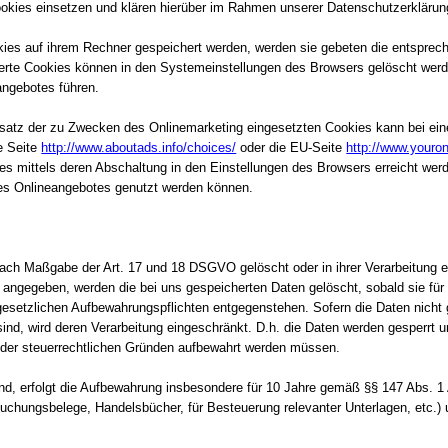
kies einsetzen und klären hierüber im Rahmen unserer Datenschutzerklärun
kies auf ihrem Rechner gespeichert werden, werden sie gebeten die entsprec
herte Cookies können in den Systemeinstellungen des Browsers gelöscht wer
ngebotes führen.
satz der zu Zwecken des Onlinemarketing eingesetzten Cookies kann bei einer
e Seite
http://www.aboutads.info/choices/
oder die EU-Seite
http://www.youro
s mittels deren Abschaltung in den Einstellungen des Browsers erreicht wer
ses Onlineangebotes genutzt werden können.
nach Maßgabe der Art. 17 und 18 DSGVO gelöscht oder in ihrer Verarbeitung 
 angegeben, werden die bei uns gespeicherten Daten gelöscht, sobald sie fü
gesetzlichen Aufbewahrungspflichten entgegenstehen. Sofern die Daten nicht 
sind, wird deren Verarbeitung eingeschränkt. D.h. die Daten werden gesperrt u
- oder steuerrechtlichen Gründen aufbewahrt werden müssen.
nd, erfolgt die Aufbewahrung insbesondere für 10 Jahre gemäß §§ 147 Abs. 1
uchungsbelege, Handelsbücher, für Besteuerung relevanter Unterlagen, etc.)