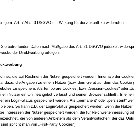
gen gem. Art. 7 Abs. 3 DSGVO mit Wirkung für die Zukunft zu widerrufen
er Sie betreffenden Daten nach Maßgabe des Art. 21 DSGVO jederzeit widers
Zwecke der Direktwerbung erfolgen.
rektwerbung
ichnet, die auf Rechnern der Nutzer gespeichert werden. Innerhalb der Cooki
mär dazu, die Angaben zu einem Nutzer (bzw. dem Gerät auf dem das Cookie 
ebotes zu speichern. Als temporäre Cookies, bzw. „Session-Cookies“ oder „t
 ein Nutzer ein Onlineangebot verlässt und seinen Browser schließt. In einem
r ein Login-Status gespeichert werden. Als „permanent“ oder „persistent“ we
bleiben. So kann z.B. der Login-Status gespeichert werden, wenn die Nutze
ie Interessen der Nutzer gespeichert werden, die für Reichweitenmessung 
bezeichnet, die von anderen Anbietern als dem Verantwortlichen, der das Onl
sind spricht man von „First-Party Cookies“).