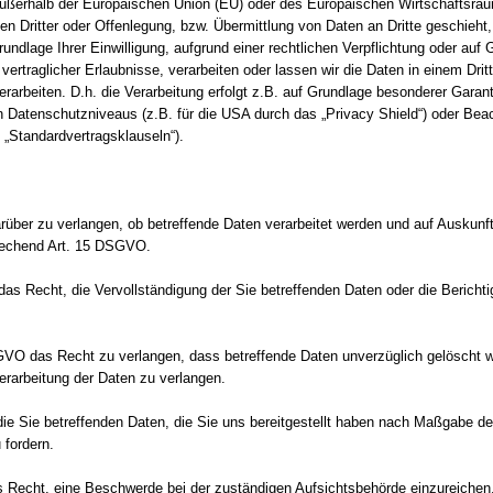
. außerhalb der Europäischen Union (EU) oder des Europäischen Wirtschaftsra
Dritter oder Offenlegung, bzw. Übermittlung von Daten an Dritte geschieht, e
Grundlage Ihrer Einwilligung, aufgrund einer rechtlichen Verpflichtung oder auf
 vertraglicher Erlaubnisse, verarbeiten oder lassen wir die Daten in einem Dri
arbeiten. D.h. die Verarbeitung erfolgt z.B. auf Grundlage besonderer Garanti
Datenschutzniveaus (z.B. für die USA durch das „Privacy Shield“) oder Beacht
 „Standardvertragsklauseln“).
rüber zu verlangen, ob betreffende Daten verarbeitet werden und auf Auskunft
prechend Art. 15 DSGVO.
s Recht, die Vervollständigung der Sie betreffenden Daten oder die Berichtig
O das Recht zu verlangen, dass betreffende Daten unverzüglich gelöscht w
rarbeitung der Daten zu verlangen.
ie Sie betreffenden Daten, die Sie uns bereitgestellt haben nach Maßgabe d
 fordern.
 Recht, eine Beschwerde bei der zuständigen Aufsichtsbehörde einzureichen