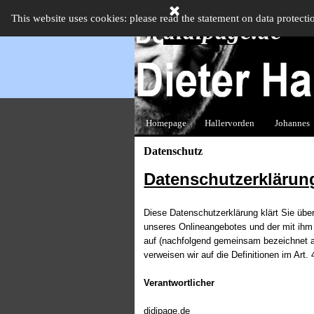
Direkt zum Seiteninhalt
This website uses cookies: please read the statement on data protecti
didipage.de
Homepage
Hallervorden
Johannes
▼
Datenschutz
Datenschutzerklärun
Diese Datenschutzerklärung klärt Sie übe
unseres Onlineangebotes und der mit ihm 
auf (nachfolgend gemeinsam bezeichnet als
verweisen wir auf die Definitionen im Ar
Verantwortlicher
didipage.de