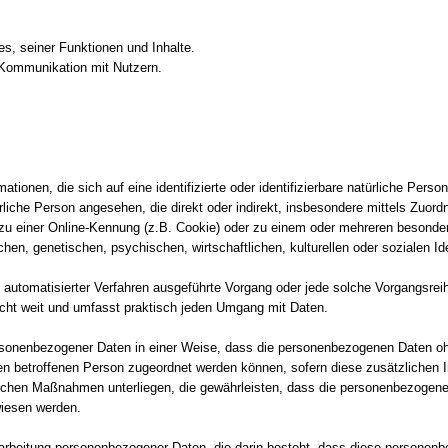
s, seiner Funktionen und Inhalte.
 Kommunikation mit Nutzern.
tionen, die sich auf eine identifizierte oder identifizierbare natürliche Perso
atürliche Person angesehen, die direkt oder indirekt, insbesondere mittels Zu
zu einer Online-Kennung (z.B. Cookie) oder zu einem oder mehreren besonder
en, genetischen, psychischen, wirtschaftlichen, kulturellen oder sozialen Ide
ilfe automatisierter Verfahren ausgeführte Vorgang oder jede solche Vorgangs
icht weit und umfasst praktisch jeden Umgang mit Daten.
rsonenbezogener Daten in einer Weise, dass die personenbezogenen Daten oh
hen betroffenen Person zugeordnet werden können, sofern diese zusätzlichen 
chen Maßnahmen unterliegen, die gewährleisten, dass die personenbezogenen D
wiesen werden.
 Verarbeitung personenbezogener Daten, die darin besteht, dass diese person