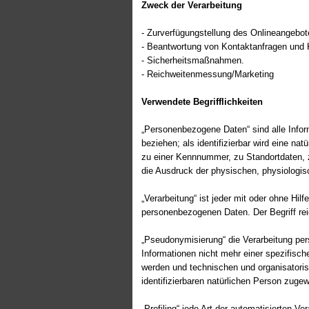
Zweck der Verarbeitung
- Zurverfügungstellung des Onlineangebote
- Beantwortung von Kontaktanfragen und
- Sicherheitsmaßnahmen.
- Reichweitenmessung/Marketing
Verwendete Begrifflichkeiten
„Personenbezogene Daten“ sind alle Informa
beziehen; als identifizierbar wird eine n
zu einer Kennnummer, zu Standortdaten, 
die Ausdruck der physischen, physiologisch
„Verarbeitung“ ist jeder mit oder ohne H
personenbezogenen Daten. Der Begriff re
„Pseudonymisierung“ die Verarbeitung pe
Informationen nicht mehr einer spezifisc
werden und technischen und organisatoris
identifizierbaren natürlichen Person zuge
„Profiling“ jede Art der automatisierten