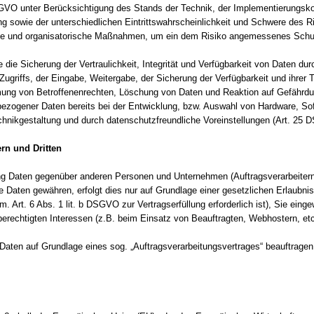
GVO unter Berücksichtigung des Stands der Technik, der Implementierungsko
 sowie der unterschiedlichen Eintrittswahrscheinlichkeit und Schwere des Ri
che und organisatorische Maßnahmen, um ein dem Risiko angemessenes Schut
e Sicherung der Vertraulichkeit, Integrität und Verfügbarkeit von Daten du
Zugriffs, der Eingabe, Weitergabe, der Sicherung der Verfügbarkeit und ihrer
hmung von Betroffenenrechten, Löschung von Daten und Reaktion auf Gefährdu
bezogener Daten bereits bei der Entwicklung, bzw. Auswahl von Hardware, So
hnikgestaltung und durch datenschutzfreundliche Voreinstellungen (Art. 25
rn und Dritten
g Daten gegenüber anderen Personen und Unternehmen (Auftragsverarbeitern o
die Daten gewähren, erfolgt dies nur auf Grundlage einer gesetzlichen Erlaubni
m. Art. 6 Abs. 1 lit. b DSGVO zur Vertragserfüllung erforderlich ist), Sie eingew
berechtigten Interessen (z.B. beim Einsatz von Beauftragten, Webhostern, etc
n Daten auf Grundlage eines sog. „Auftragsverarbeitungsvertrages“ beauftragen