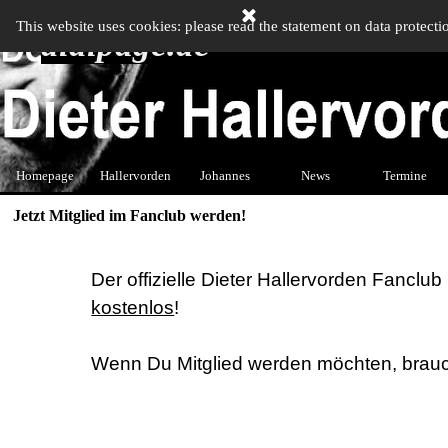
Direkt zum Seiteninhalt
This website uses cookies: please read the statement on data protecti
didipage.de
Men
Homepage
Hallervorden
Johannes
▼
News
▼
Termine
▼
Jetzt Mitglied im Fanclub werden!
Der offizielle Dieter Hallervorden Fanclub 
kostenlos
!
Wenn Du Mitglied werden möchten, brauc